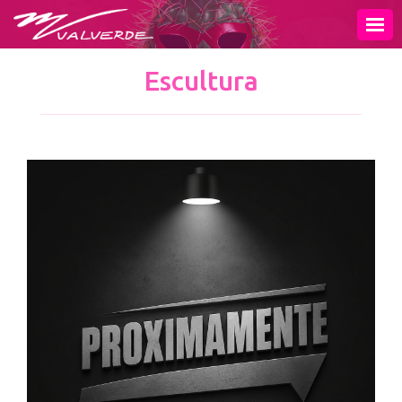
INICIO
MURAL
Escultura
PINTURA
ESCULTURA
OBRA GRÁFICA
EXPOSICIONES
VIDEOS
PUBLICACIONES
TIENDA