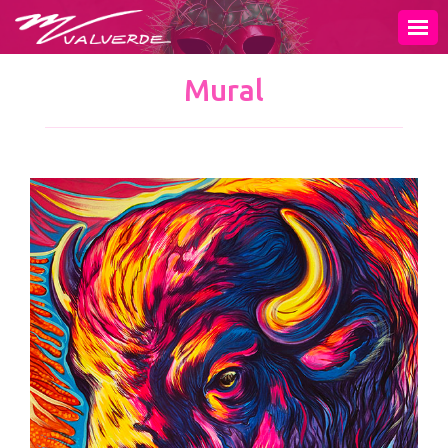
INICIO
MURAL
Mural
PINTURA
ESCULTURA
OBRA GRÁFICA
EXPOSICIONES
VIDEOS
PUBLICACIONES
TIENDA