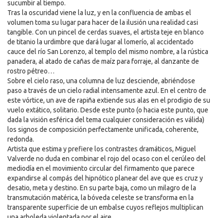
sucumbir al tiempo.
Tras la oscuridad viene la luz, y en la confluencia de ambas el
CONTACTO
volumen toma su lugar para hacer de la ilusión una realidad casi
tangible. Con un pincel de cerdas suaves, el artista teje en blanco
de titanio la urdimbre que dará lugar al lomerío, al accidentado
cauce del río San Lorenzo, al templo del mismo nombre, a la rústica
panadera, al atado de cañas de maíz para forraje, al danzante de
rostro pétreo…
Sobre el cielo raso, una columna de luz desciende, abriéndose
paso a través de un cielo radial intensamente azul. En el centro de
este vórtice, un ave de rapiña extiende sus alas en el prodigio de su
vuelo extático, solitario. Desde este punto (o hacia este punto, que
dada la visión esférica del tema cualquier consideración es válida)
los signos de composición perfectamente unificada, coherente,
redonda.
Artista que estima y prefiere los contrastes dramáticos, Miguel
Valverde no duda en combinar el rojo del ocaso con el cerúleo del
mediodía en el movimiento circular del firmamento que parece
expandirse al compás del hipnótico planear del ave que es cruz y
desatio, meta y destino. En su parte baja, como un milagro de la
transmutación matérica, la bóveda celeste se transforma en la
transparente superficie de un embalse cuyos reflejos multiplican
una arboleda violentada por el aire.