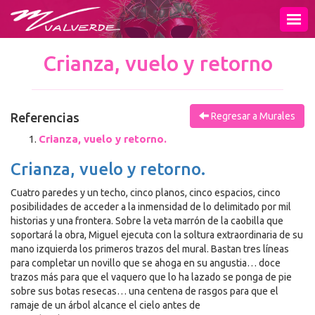
INICIO
MURAL
Crianza, vuelo y retorno
PINTURA
Referencias
Regresar a Murales
ESCULTURA
Crianza, vuelo y retorno.
OBRA GRÁFICA
Crianza, vuelo y retorno.
Cuatro paredes y un techo, cinco planos, cinco espacios, cinco
EXPOSICIONES
posibilidades de acceder a la inmensidad de lo delimitado por mil
historias y una frontera. Sobre la veta marrón de la caobilla que
VIDEOS
soportará la obra, Miguel ejecuta con la soltura extraordinaria de su
mano izquierda los primeros trazos del mural. Bastan tres líneas
para completar un novillo que se ahoga en su angustia… doce
PUBLICACIONES
trazos más para que el vaquero que lo ha lazado se ponga de pie
sobre sus botas resecas… una centena de rasgos para que el
ramaje de un árbol alcance el cielo antes de
TIENDA