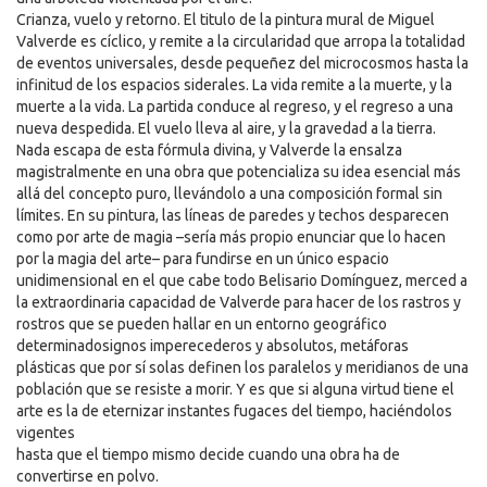
Crianza, vuelo y retorno. El titulo de la pintura mural de Miguel
Valverde es cíclico, y remite a la circularidad que arropa la totalidad
de eventos universales, desde pequeñez del microcosmos hasta la
infinitud de los espacios siderales. La vida remite a la muerte, y la
muerte a la vida. La partida conduce al regreso, y el regreso a una
nueva despedida. El vuelo lleva al aire, y la gravedad a la tierra.
Nada escapa de esta fórmula divina, y Valverde la ensalza
magistralmente en una obra que potencializa su idea esencial más
allá del concepto puro, llevándolo a una composición formal sin
límites. En su pintura, las líneas de paredes y techos desparecen
como por arte de magia –sería más propio enunciar que lo hacen
por la magia del arte– para fundirse en un único espacio
unidimensional en el que cabe todo Belisario Domínguez, merced a
la extraordinaria capacidad de Valverde para hacer de los rastros y
rostros que se pueden hallar en un entorno geográfico
determinadosignos imperecederos y absolutos, metáforas
plásticas que por sí solas definen los paralelos y meridianos de una
población que se resiste a morir. Y es que si alguna virtud tiene el
arte es la de eternizar instantes fugaces del tiempo, haciéndolos
vigentes
hasta que el tiempo mismo decide cuando una obra ha de
convertirse en polvo.